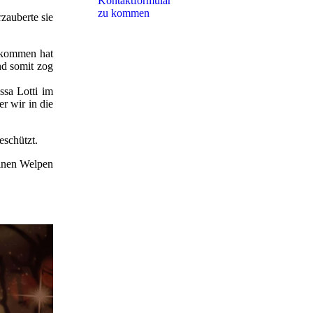
Kon­takt­for­mu­lar
zu kommen
zauberte sie
bekommen hat
nd somit zog
sa Lotti im
r wir in die
eschützt.
einen Welpen