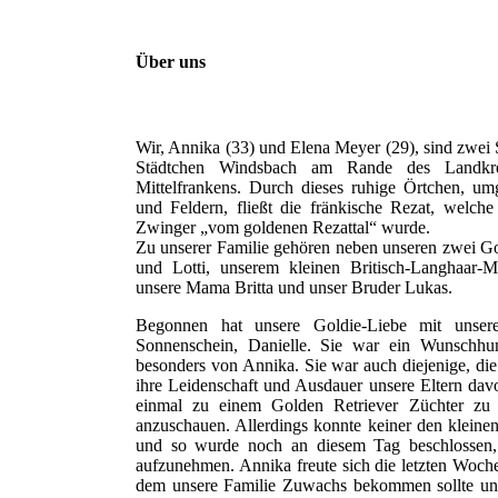
Über uns
Wir, Annika (33) und Elena Meyer (29), sind zwei
Städtchen Windsbach am Rande des Landkr
Mittelfrankens. Durch dieses ruhige Örtchen, u
und Feldern, fließt die fränkische Rezat, welc
Zwinger „vom goldenen Rezattal“ wurde.
Zu unserer Familie gehören neben unseren zwei 
und Lotti, unserem kleinen Britisch-Langhaar-M
unsere Mama Britta und unser Bruder Lukas.
Begonnen hat unsere Goldie-Liebe mit unser
Sonnenschein, Danielle. Sie war ein Wunschhu
besonders von Annika. Sie war auch diejenige, die 
ihre Leidenschaft und Ausdauer unsere Eltern dav
einmal zu einem Golden Retriever Züchter zu 
anzuschauen. Allerdings konnte keiner den kleine
und so wurde noch an diesem Tag beschlossen, 
aufzunehmen. Annika freute sich die letzten Woch
dem unsere Familie Zuwachs bekommen sollte un