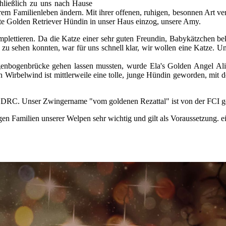
chließlich zu uns nach Hause
erem Familienleben ändern. Mit ihrer offenen, ruhigen, besonnen Art ver
eite Golden Retriever Hündin in unser Haus einzog, unsere Amy.
omplettieren. Da die Katze einer sehr guten Freundin, Babykätzchen 
u sehen konnten, war für uns schnell klar, wir wollen eine Katze. U
nbogenbrücke gehen lassen mussten, wurde Ela's Golden Angel Alis
 Wirbelwind ist mittlerweile eine tolle, junge Hündin geworden, mit de
im DRC. Unser Zwingername "vom goldenen Rezattal" ist von der FCI g
gen Familien unserer Welpen sehr wichtig und gilt als Voraussetzung. 